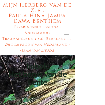
Mijn Herberg van de
Ziel
Paula Hina Jampa
Dawa Benthem
Ervaringsprofessional
-
Andragoog
-
T
raumadeskundige- Rebalancer
Droomvrouw van Nederland -
Maan van Liefde
Deze website staat onder bescherming van de Serafijnen Orde
Engelen
Imbolc
Het begin van de
Lente