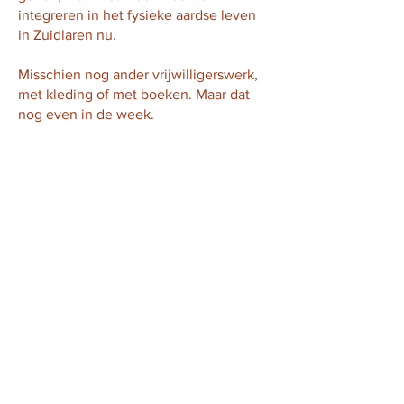
integreren in het fysieke aardse leven
in Zuidlaren nu.
Misschien nog ander vrijwilligerswerk,
met kleding of met boeken. Maar dat
nog even in de week.
Wat is jouw intentie voor de lente en de
zomer en hoe ga je die vormgeven? Ik
ben benieuwd, als je er iets over kwijt
wil mag je me mailen
paulabenthem@icloud.com
.
Aho, Paula Benthem Jampa Dawa Hina
Haseya.