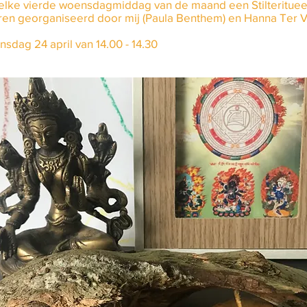
 elke vierde woensdagmiddag van de maand een Stilterituee
n georganiseerd door mij (Paula Benthem) en Hanna Ter Ve
dag 24 april van 14.00 - 14.30