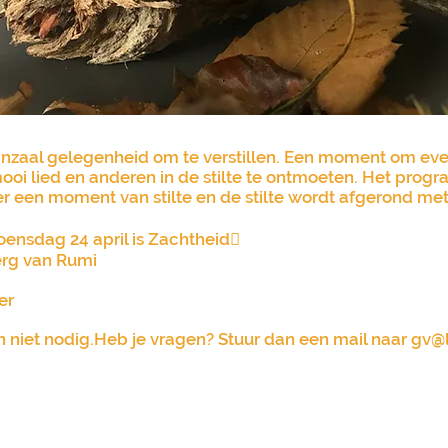
anzaal gelegenheid om te verstillen. Een moment om even
ooi lied en anderen in de stilte te ontmoeten. Het pro
 er een moment van stilte en de stilte wordt afgerond met
nsdag 24 april is Zachtheid
erg van Rumi
er
 niet nodig.Heb je vragen? Stuur dan een mail naar
gv@l