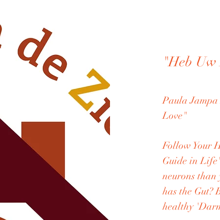
"Heb Uw N
Paula Jampa
Love"
Follow Your H
Guide in Life
neurons than
has the Gut? 
healthy 'Dar