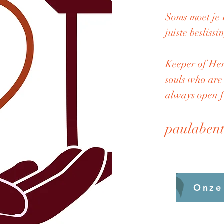
Soms moet je
juiste besliss
Keeper of Her
souls who are
always open f
paulaben
Onze