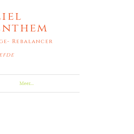
Ziel
Benthem
ge- Rebalancer
iefde
Meer...