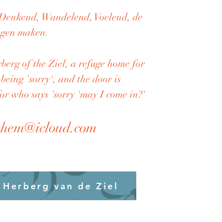
 Denkend, Wandelend, Voelend, de
ingen maken.
berg of the Ziel, a refuge home for
 being
'sorry', and the door is
or who says 'sorry 'may I come in?'
them@icloud.com
 Herberg van de Ziel