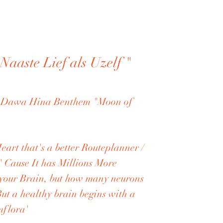
aaste Lief als Uzelf "
 Dawa Hina Benthem "Moon of
eart that's a better Routeplanner /
" Cause It has Millions More
 your Brain, but how many neurons
But a healthy brain begins with a
mflora'